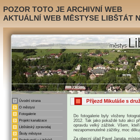
POZOR TOTO JE ARCHIVNÍ WEB
AKTUÁLNÍ WEB MĚSTYSE LIBŠTÁT 
Příjezd Mikuláše s druž
Úvodní strana
.
O městysi
.
Fotogalerie
Do fotogalerie byly vloženy fotogr
.
2012. Tak jako pokaždé tuto akci přip
Projekt kanalizace
opravdu velký zážitek. Všem, kteří 
Libštátský zpravodaj
.
nezapomenutelné zážitky, moc děku
Školy městyse
.
Za obecní úřad Pavel Janata, místos