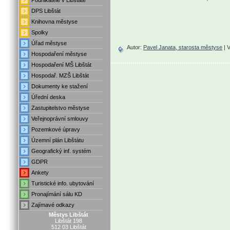
Podnikatelé v Libštátě
.
DPS Libštát
.
Knihovna městyse
.
Spolky
.
Úřad městyse
Autor:
Pavel Janata, starosta městyse
| 
.
Hospodaření městyse
.
Hospodaření MŠ Libštát
.
Hospodař. MZŠ Libštát
.
Dokumenty ke stažení
Úřední deska
.
Zastupitelstvo městyse
.
Veřejnoprávní smlouvy
.
Pozemkové úpravy
.
Územní plán Libštátu
.
Geografický inf. systém
.
GDPR
.
Ankety
.
Turistické info. ubytování
.
Pronajímání sálu KD
Zajímavé odkazy
Městys Libštát
Libštát 198
512 03 Libštát