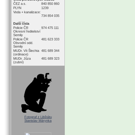
ČEZ a.s.
840 850 860
PLYN
1239
Voda + kanalizace:
734 854 035
Další čísla
Policie ČR
974 475 111
Okresní ředitelství
Semily
Policie ČR
481 623 333
Obvodní odd.
Semily
MUDr. Vít Šlechta
481 689 344
(ordinace)
MUDr. Jůza
481 689 323
(zubní)
Fotograf z Libštátu
Stanislav Márynka