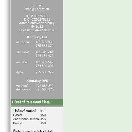
E-mail:
info@libstat.eu
IČO: 00275891
DIČ: CZ00275891
Adresa datové schránky:
5vrbc32
Číslo účtu: 4428581/0100
Kontakty OÚ
ústředna:
481 689 300
775 588 370
starosta:
481 311 210
724 180 470
matrika:
481 689 547
774 829 397
dílna:
775 588 372
Kontakty DPS
vedoucí:
775 588 371
domovník:
775 588 375
Důležitá telefonní čísla
Tísňové volání
112
Hasiči
150
Záchranná služba
155
Policie
158
Čísla poruchových služeb