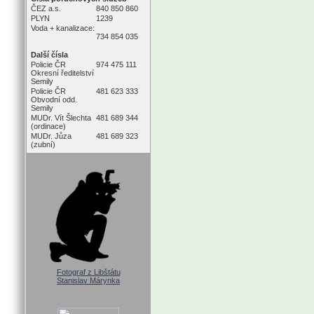
ČEZ a.s.
840 850 860
PLYN
1239
Voda + kanalizace:
734 854 035
Další čísla
Policie ČR
974 475 111
Okresní ředitelství
Semily
Policie ČR
481 623 333
Obvodní odd.
Semily
MUDr. Vít Šlechta
481 689 344
(ordinace)
MUDr. Jůza
481 689 323
(zubní)
Fotograf z Libštátu
Stanislav Márynka