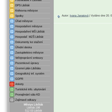
Podnikatelé v Libštátě
.
DPS Libštát
.
Knihovna městyse
.
Autor:
Ivana Janatová
| Vydáno dne 20. 0
Spolky
.
Úřad městyse
.
Hospodaření městyse
.
Hospodaření MŠ Libštát
.
Hospodař. MZŠ Libštát
.
Dokumenty ke stažení
Úřední deska
.
Zastupitelstvo městyse
.
Veřejnoprávní smlouvy
.
Pozemkové úpravy
.
Územní plán Libštátu
.
Geografický inf. systém
.
GDPR
.
Ankety
.
Turistické info. ubytování
.
Pronajímání sálu KD
Zajímavé odkazy
Městys Libštát
Libštát 198
512 03 Libštát