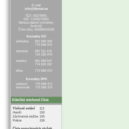
E-mail:
info@libstat.eu
IČO: 00275891
DIČ: CZ00275891
Adresa datové schránky:
5vrbc32
Číslo účtu: 4428581/0100
Kontakty OÚ
ústředna:
481 689 300
775 588 370
starosta:
481 311 210
724 180 470
matrika:
481 689 547
774 829 397
dílna:
775 588 372
Kontakty DPS
vedoucí:
775 588 371
domovník:
775 588 375
Důležitá telefonní čísla
Tísňové volání
112
Hasiči
150
Záchranná služba
155
Policie
158
Čísla poruchových služeb