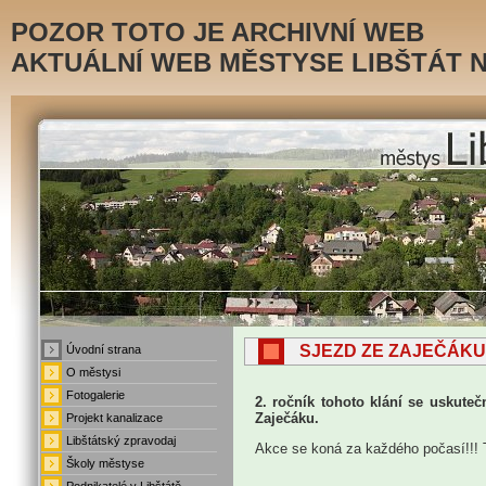
POZOR TOTO JE ARCHIVNÍ WEB
AKTUÁLNÍ WEB MĚSTYSE LIBŠTÁT 
SJEZD ZE ZAJEČÁKU
Úvodní strana
.
O městysi
.
Fotogalerie
2. ročník tohoto klání se uskuteč
.
Zaječáku.
Projekt kanalizace
Libštátský zpravodaj
.
Akce se koná za každého počasí!!! T
Školy městyse
.